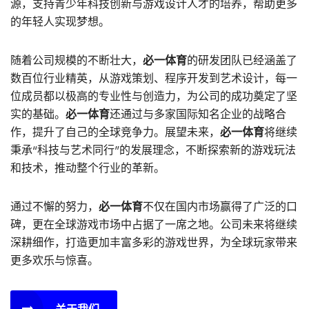
源，支持青少年科技创新与游戏设计人才的培养，帮助更多
的年轻人实现梦想。
随着公司规模的不断壮大，
必一体育
的研发团队已经涵盖了
数百位行业精英，从游戏策划、程序开发到艺术设计，每一
位成员都以极高的专业性与创造力，为公司的成功奠定了坚
实的基础。
必一体育
还通过与多家国际知名企业的战略合
作，提升了自己的全球竞争力。展望未来，
必一体育
将继续
秉承“科技与艺术同行”的发展理念，不断探索新的游戏玩法
和技术，推动整个行业的革新。
通过不懈的努力，
必一体育
不仅在国内市场赢得了广泛的口
碑，更在全球游戏市场中占据了一席之地。公司未来将继续
深耕细作，打造更加丰富多彩的游戏世界，为全球玩家带来
更多欢乐与惊喜。