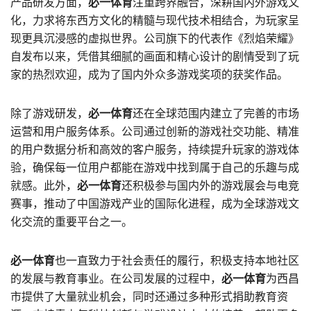
产品研发方面，
必一体育
注重跨界融合，深耕国内外游戏文
化，力求将东西方文化的精髓与现代技术相结合，为玩家呈
现更具沉浸感的虚拟世界。公司旗下的代表作《烈焰荣耀》
自发布以来，凭借其细腻的画面和精心设计的剧情受到了玩
家的热烈欢迎，成为了国内外众多游戏奖项的获奖作品。
除了游戏研发，
必一体育
还在全球范围内建立了完善的市场
运营和用户服务体系。公司通过创新的游戏社交功能、精准
的用户数据分析和高效的客户服务，持续提升玩家的游戏体
验，确保每一位用户都能在游戏中找到属于自己的乐趣与成
就感。此外，
必一体育
还积极参与国内外的游戏展会与电竞
赛事，推动了中国游戏产业的国际化进程，成为全球游戏文
化交流的重要平台之一。
必一体育
也一直致力于社会责任的履行，积极支持本地社区
的发展与教育事业。在公司发展的过程中，
必一体育
为西昌
市提供了大量就业机会，同时还通过多种形式捐助教育资