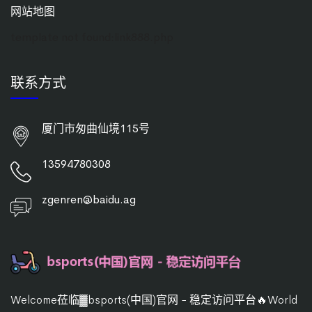
网站地图
template not found:link888.php
联系方式
厦门市匆曲仙境115号
13594780308
zgenren@baidu.ag
Welcome莅临▓bsports(中国)官网 - 稳定访问平台🔥World