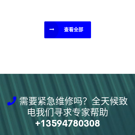
查看全部
需要紧急维修吗？全天候致
电我们寻求专家帮助
+13594780308