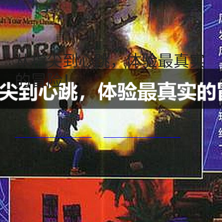
从指尖到心跳，体验最真实
的冒险！
加入我们
关于我们