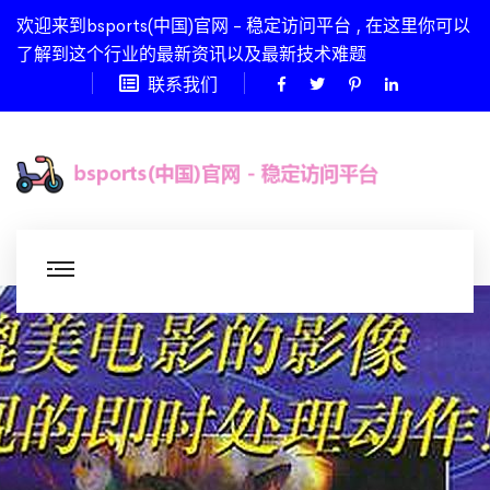
欢迎来到bsports(中国)官网 - 稳定访问平台 , 在这里你可以
了解到这个行业的最新资讯以及最新技术难题
联系我们