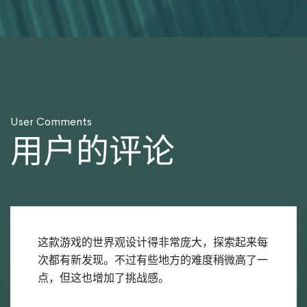
User Comments
用户的评论
这款游戏的世界观设计得非常庞大，探索起来每
次都有新发现。不过有些地方的难度稍微高了一
点，但这也增加了挑战感。