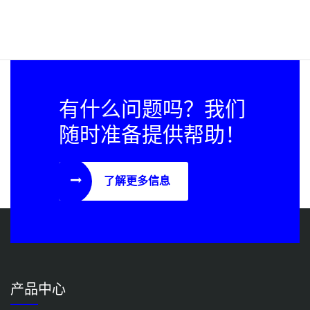
有什么问题吗？我们
随时准备提供帮助！
了解更多信息
产品中心